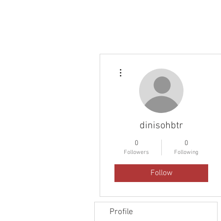
Inicio
Sobre Nos
More actions
dinisohbtr
0
0
Followers
Following
Follow
Profile