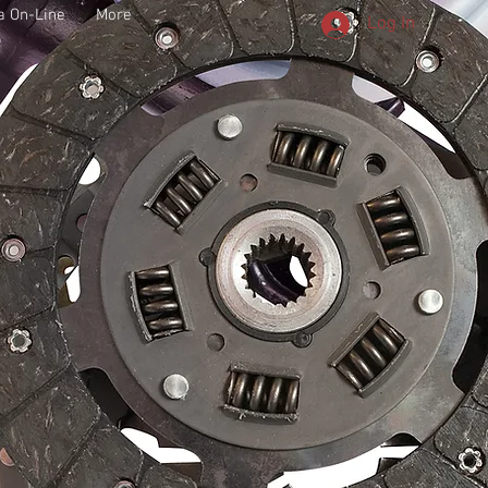
a On-Line
More
Log In