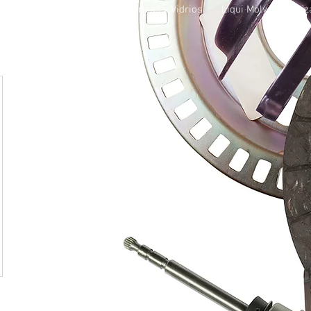
otros
Sucursales
Parabrisas y Vidrios
Liqui Moly
Cotiz