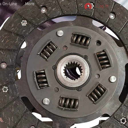
a On-Line
More
Log In