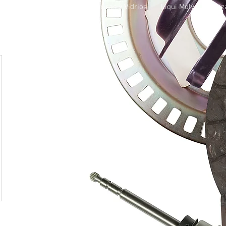
otros
Sucursales
Parabrisas y Vidrios
Liqui Moly
Cotiz