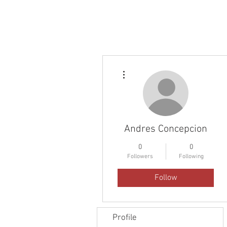
Inicio
Sobre Nos
More actions
Andres Concepcion
0
0
Followers
Following
Follow
Profile