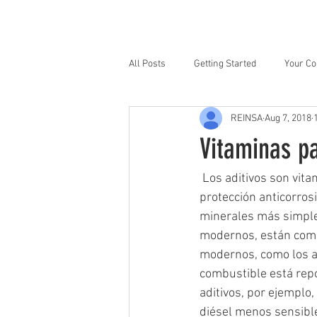
Inicio
Sobre Nos
All Posts
Getting Started
Your C
REINSA
Aug 7, 2018
Vitaminas p
 Los aditivos son vitaminas para su coche. Sin ellos no se puede estar. Aportan limpieza y 
protección anticorrosi
minerales más simples
modernos, están compu
modernos, como los ac
combustible está rep
aditivos, por ejemplo,
diésel menos sensible