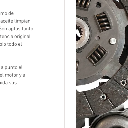
umo de 
aceite limpian 
Son aptos tanto 
encia original 
io todo el 
a punto el 
el motor y a 
uida sus 