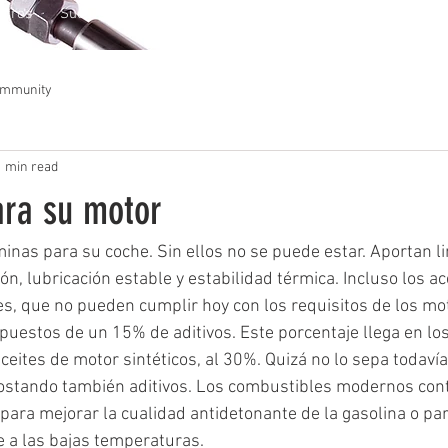
otros
Sucursales
Parabrisas y Vidrios
Liqui Moly
Cotiz
ommunity
1 min read
ara su motor
ón, lubricación estable y estabilidad térmica. Incluso los a
, que no pueden cumplir hoy con los requisitos de los mo
estos de un 15% de aditivos. Este porcentaje llega en los
eites de motor sintéticos, al 30%. Quizá no lo sepa todavía:
ostando también aditivos. Los combustibles modernos con
 para mejorar la cualidad antidetonante de la gasolina o par
 a las bajas temperaturas. 