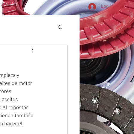
a On-Line
More
Log In
ceites de motor 
tores 
 aceites 
 Al repostar 
tienen también 
a hacer el 